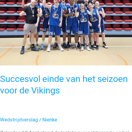
Succesvol einde van het seizoen
voor de Vikings
Wedstrijdverslag
/
Nienke