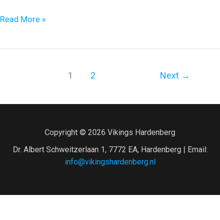
Winst
Read More »
en
verlies
voor
Basketballvereniging
1
2
Next
→
Vikings
Copyright © 2026 Vikings Hardenberg
Dr. Albert Schweitzerlaan 1, 7772 EA, Hardenberg | Email:
info@vikingshardenberg.nl