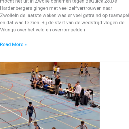
mocht het uit in Zwolle opnemen tegen BeQuick 28.De
Hardenbergers gingen met veel zelfvertrouwen naar
ZwolleIn de laatste weken was er veel getraind op teamspel
en dat was te zien. Bij de start van de wedstrijd vlogen de
Vikings over het veld en overrompelden
Spectaculaire
Read More »
winst
voor
Vikings
Heren1
en
U16-
2