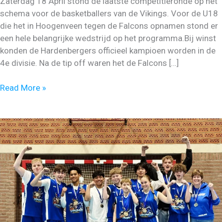
Zaterdag 18 April stond de laatste competitieronde op het
schema voor de basketballers van de Vikings. Voor de U18
die het in Hoogenveen tegen de Falcons opnamen stond er
een hele belangrijke wedstrijd op het programma.Bij winst
konden de Hardenbergers officieel kampioen worden in de
4e divisie. Na de tip off waren het de Falcons […]
Succesvol
Read More »
einde
van
het
seizoen
voor
de
Vikings