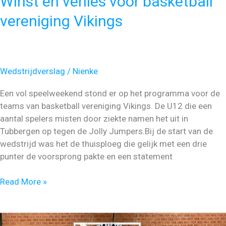
Winst en verlies voor basketball
vereniging Vikings
Wedstrijdverslag
/
Nienke
Een vol speelweekend stond er op het programma voor de
teams van basketball vereniging Vikings. De U12 die een
aantal spelers misten door ziekte namen het uit in
Tubbergen op tegen de Jolly Jumpers.Bij de start van de
wedstrijd was het de thuisploeg die gelijk met een drie
punter de voorsprong pakte en een statement
Winst
Read More »
en
verlies
voor