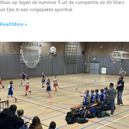
thuis op tegen de nummer 5 uit de competitie de All Stars
uit Epe.In een volgepakte sporthal
Vikings
Read More »
U16-
1
pakt
het
kampioenschap