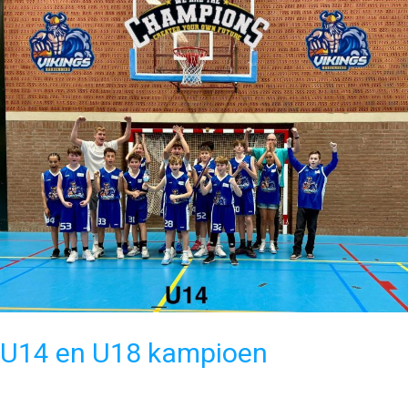
basketball
vereniging
Vikings
U14 en U18 kampioen