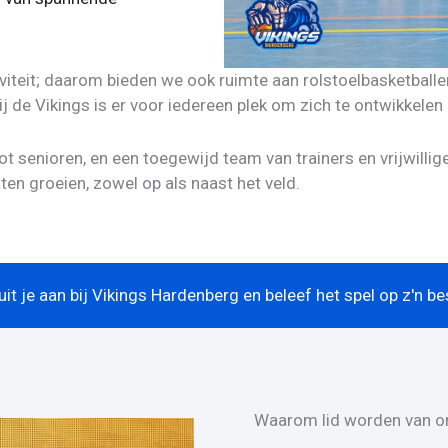
iteit; daarom bieden we ook ruimte aan rolstoelbasketballer
bij de Vikings is er voor iedereen plek om zich te ontwikkelen 
t senioren, en een toegewijd team van trainers en vrijwillige
ten groeien, zowel op als naast het veld.
uit je aan bij Vikings Hardenberg en beleef het spel op z'n be
Waarom lid worden van o