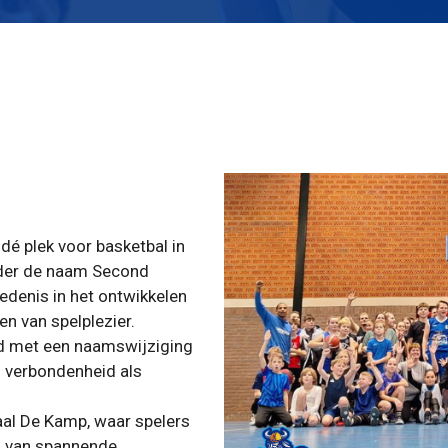
dé plek voor basketbal in
nder de naam Second
iedenis in het ontwikkelen
n van spelplezier.
id met een naamswijziging
 verbondenheid als
aal De Kamp, waar spelers
 van spannende