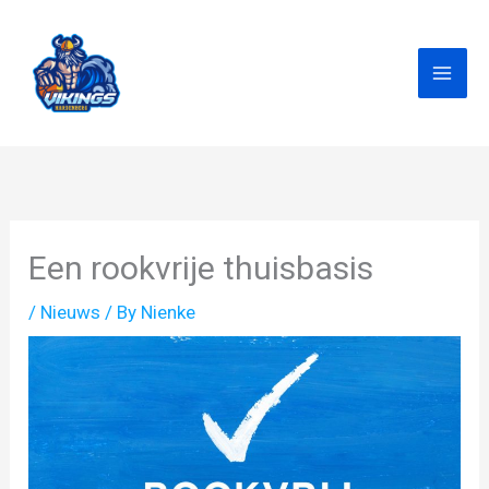
Skip
to
content
Een rookvrije thuisbasis
/
Nieuws
/ By
Nienke